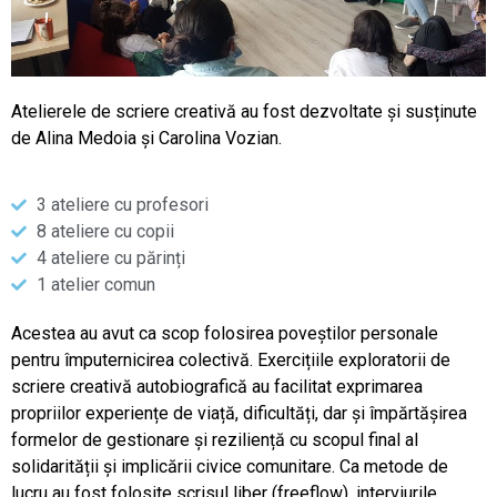
Atelierele de scriere creativă au fost dezvoltate și susținute
de Alina Medoia și Carolina Vozian.
3 ateliere cu profesori
8 ateliere cu copii
4 ateliere cu părinți
1 atelier comun
Acestea au avut ca scop folosirea poveștilor personale
pentru împuternicirea colectivă. Exercițiile exploratorii de
scriere creativă autobiografică au facilitat exprimarea
propriilor experiențe de viață, dificultăți, dar și împărtășirea
formelor de gestionare și reziliență cu scopul final al
solidarității și implicării civice comunitare. Ca metode de
lucru au fost folosite scrisul liber (freeflow), interviurile,